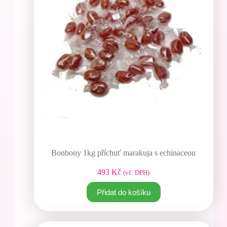
Bonbony 1kg příchuť marakuja s echinaceou
493
Kč
(vč. DPH)
Přidat do košíku