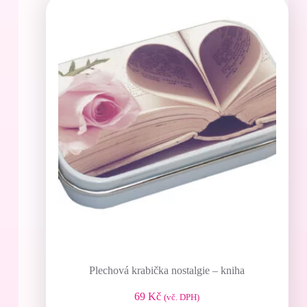
Plechová krabička nostalgie – kniha
69
Kč
(vč. DPH)