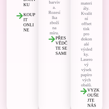
barviv
materi
KU
a.
ály.
Rozesí
Kvalit
KOUP
lka
ní
IT
zboží
offset
ONLI
na
tisk
NE
míru.
pro
PŘES
dokon
VĚDČ
alé
TE SE
výsled
SAMI
ky.
Lasero
vý
výsek
papíro
vých
obalů.
VYZK
OUŠE
JTE
NÁS