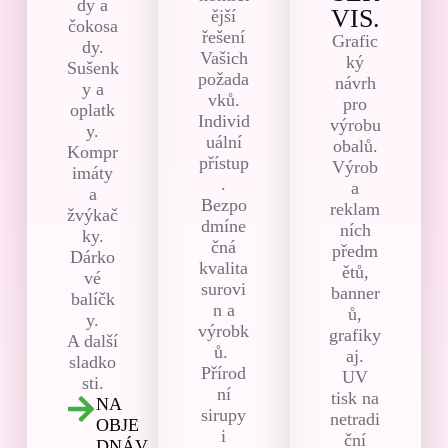
dy a
VIS.
ější
čokosa
řešení
Grafic
dy.
Vašich
ký
Sušenk
požada
návrh
y a
vků.
pro
oplatk
Individ
výrobu
y.
uální
obalů.
Kompr
přístup
Výrob
imáty
.
a
a
Bezpo
reklam
žvýkač
dmíne
ních
ky.
čná
předm
Dárko
kvalita
ětů,
vé
surovi
banner
balíčk
n a
ů,
y.
výrobk
grafiky
A další
ů.
aj.
sladko
Přírod
UV
sti.
ní
tisk na
NA
sirupy
netradi
OBJE
i
ční
DNÁV