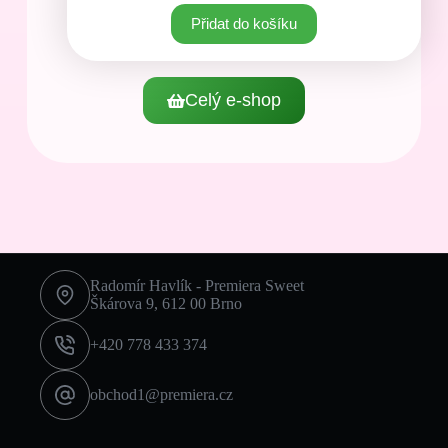
Přidat do košíku
Celý e-shop
Radomír Havlík - Premiera Sweet
Škárova 9, 612 00 Brno
+420 778 433 374
obchod1@premiera.cz