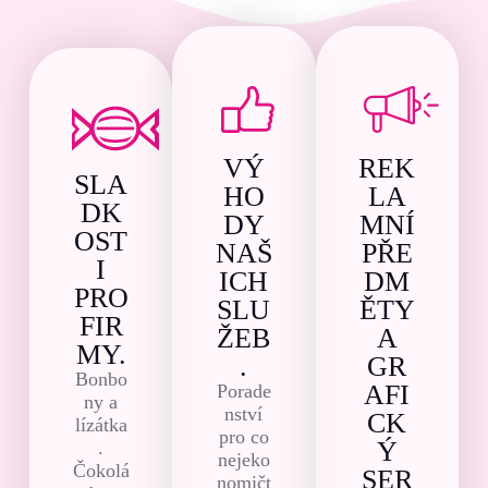
VÝ
REK
SLA
HO
LA
DK
DY
MNÍ
OST
NAŠ
PŘE
I
ICH
DM
PRO
SLU
ĚTY
FIR
ŽEB
A
MY.
.
GR
Bonbo
AFI
Porade
ny a
nství
CK
lízátka
pro co
Ý
.
nejeko
Čokolá
SER
nomičt