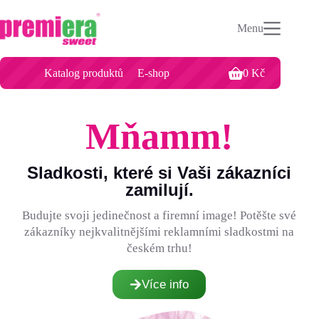
Menu
Katalog produktů
E-shop
0
Kč
Mňamm!
Sladkosti, které si Vaši zákazníci
zamilují.
Budujte
svoji jedinečnost a firemní image! Potěšte své
zákazníky nejkvalitnějšími reklamními sladkostmi na
českém trhu!
Více info